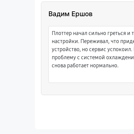
Вадим Ершов
 течь, а
Плоттер начал сильно греться и 
, провели
настройки. Переживал, что прид
тво снова
устройство, но сервис успокоил.
проблему с системой охлаждения
снова работает нормально.