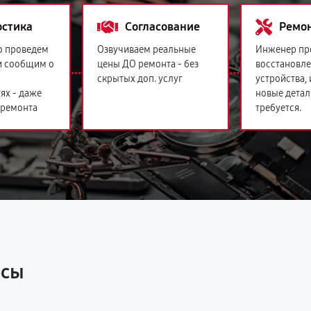
остика
Согласование
Ремо
о проведем
Озвучиваем реальные
Инженер пр
и сообщим о
цены ДО ремонта - без
восстановл
скрытых доп. услуг
устройства,
ях - даже
новые детал
 ремонта
требуется.
осы