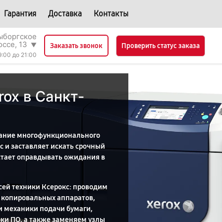
Гарантия
Доставка
Контакты
ыборгское
оссе, 13
▼
Проверить статус заказа
Заказать звонок
9:00 до 21:00
ox в Санкт-
сание многофункционального
с и заставляет искать срочный
стает оправдывать ожидания в
сей техники Ксерокс: проводим
 копировальных аппаратов,
и механики подачи бумаги,
ки ПО, а также заменяем узлы