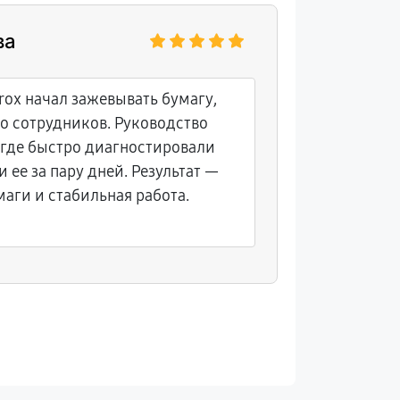
ва
Денис 
rox начал зажевывать бумагу,
Принтер 
о сотрудников. Руководство
хотя кар
, где быстро диагностировали
сервисног
 ее за пару дней. Результат —
диагност
аги и стабильная работа.
конфликт
снова выд